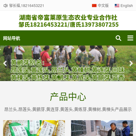
邹长福,18216453221
中文版
English
网站导航
Previous
Nex
产品中心
昂兰头,昂莲头,黄鹂芽,黄连芽,黄莲头,黄练芽,黄楝树,黄楝头产品展示