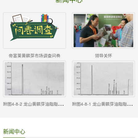
帝富莱黄鹂芽市场调查问卷
领导关怀
附
图4-8-2 龙山黄鹂芽油脂脂肪酸组成与含量分析气相色谱图(重复Ⅱ)
附
图4-8-1 龙山黄鹂芽油脂脂肪酸组成与含量分析气相色谱图(重复Ⅰ)
新闻中心